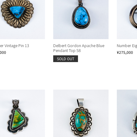
r Vintage Pin 13
Delbert Gordon Apache Blue
Number Eigh
Pendant Top 58
,000
¥275,000
SOLD OUT