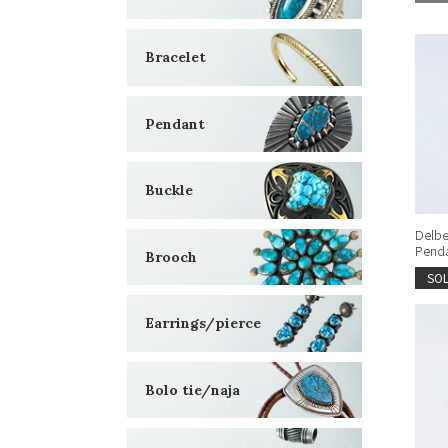
Bracelet
Pendant
Buckle
Delbe
Penda
Brooch
SO
Earrings/pierce
Bolo tie/naja