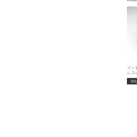
イン
レスレ
SO
SPEC
ITEM