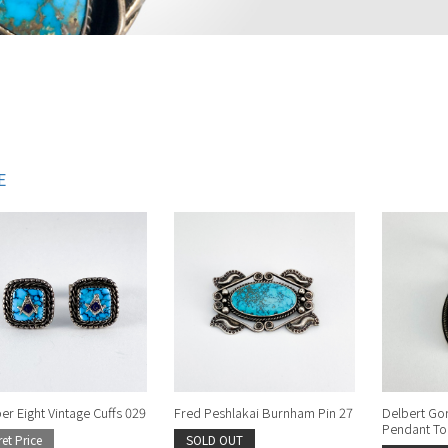
E
r Eight Vintage Cuffs 029
Fred Peshlakai Burnham Pin 27
Delbert Go
Pendant To
ret Price
SOLD OUT