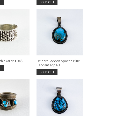
T
SOLD OUT
hlakai ring 345
Delbert Gordon Apache Blue
Pendant Top 63
T
SOLD OUT