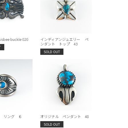
isbee buckle 020
インディアンジュエリー ペ
ンダント トップ 43
T
SOLD OUT
 リング ６
オリジナル ペンダント 48
SOLD OUT