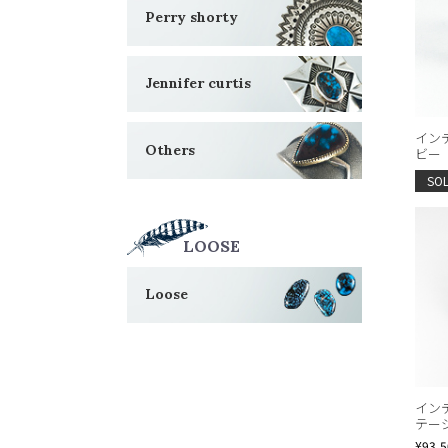
Perry shorty
Jennifer curtis
イン
Others
ビー
SO
LOOSE
Loose
イン
テー
¥93,