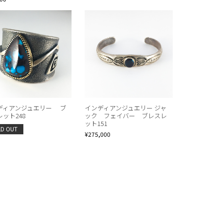
ディアンジュエリー ブ
インディアンジュエリー ジャ
ット248
ック フェイバー ブレスレ
ット151
LD OUT
¥275,000
IAL
Native Jewelry
About Store
Contact
Kodera Original
ご利用ガイド
Shipping & Retur