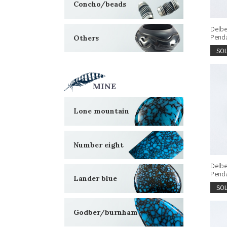
Concho/beads
Delbe
Penda
Others
SO
MINE
Lone mountain
Number eight
Delbe
Penda
Lander blue
SO
Godber/burnham