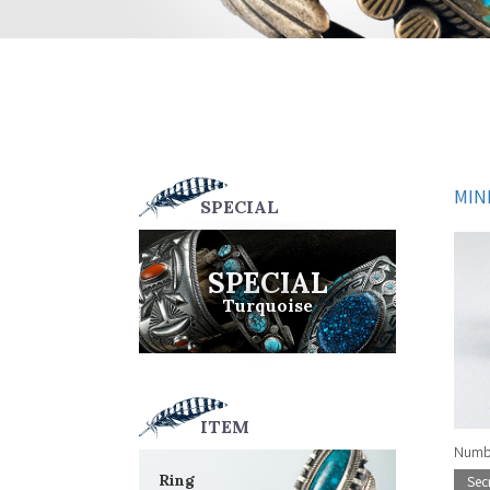
MIN
SPECIAL
SPECIAL
Turquoise
ITEM
Numbe
Ring
Sec