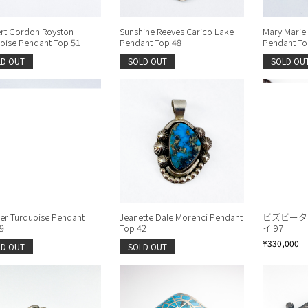
rt Gordon Royston
Sunshine Reeves Carico Lake
Mary Marie
oise Pendant Top 51
Pendant Top 48
Pendant To
LD OUT
SOLD OUT
SOLD OU
r Turquoise Pendant
Jeanette Dale Morenci Pendant
ビズビータ
9
Top 42
イ 97
¥330,000
LD OUT
SOLD OUT