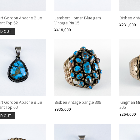
rt Gordon Apache Blue
Lambert Homer Blue gem
Bisbee vint
nt Top 62
Vintage Pin 15
¥231,000
¥418,000
LD OUT
rt Gordon Apache Blue
Bisbee vintage bangle 309
Kingman Mi
nt Top 60
305
¥935,000
¥264,000
LD OUT
Continue shopping
Continue shopping
Proceed to Cart
Proceed to Cart