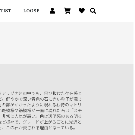
TIST
LOOSE
るアリゾナ州の中でも、飛び抜けた存在感と
だ。鮮やかで深い青色の石に赤い粒子が混じ
色の霧がかかったように現れる独特のマトリ
い斑模様や筋模様が一面に現れた石は「スモ
、非常に人気が高い。色は透明感のある明る
など様々で、グレードが上がるごとに光沢と
も、この石が愛される理由となっている。