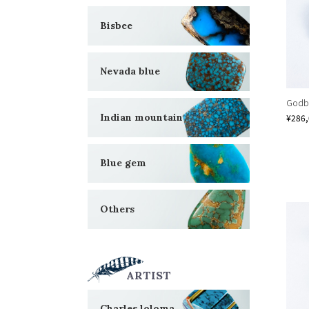
Bisbee
Nevada blue
Godbe
Indian mountain
¥286
Blue gem
Others
ARTIST
Charles loloma