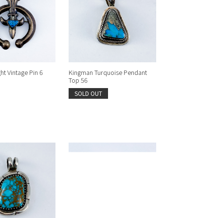
t Vintage Pin 6
Kingman Turquoise Pendant
Top 56
SOLD OUT