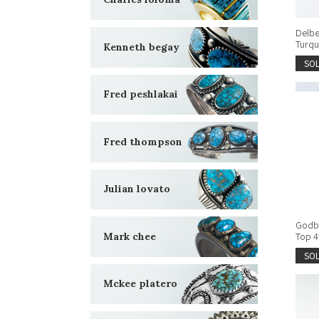
Delbe
Turqu
Kenneth begay
SO
Fred peshlakai
Fred thompson
Julian lovato
Godbe
Top 4
Mark chee
SO
Mckee platero