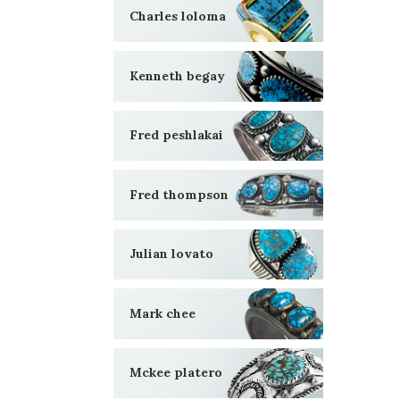
Charles loloma
Kenneth begay
Fred peshlakai
Fred thompson
Julian lovato
Mark chee
Mckee platero