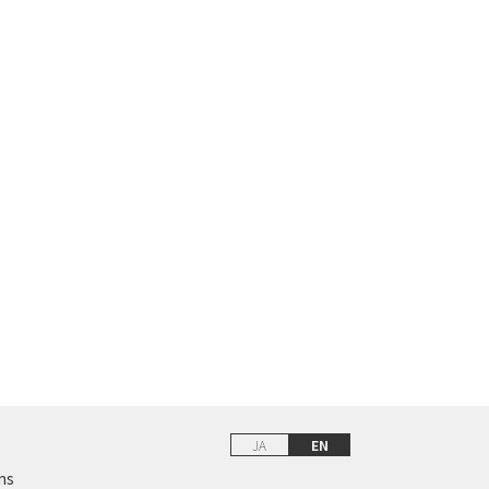
JA
EN
ns