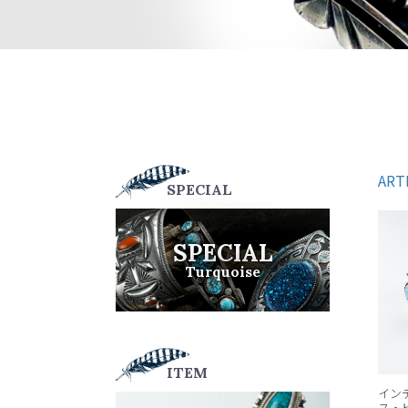
ART
SPECIAL
SPECIAL
Turquoise
ITEM
イン
ス・