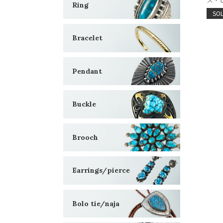
Ring
SO
Bracelet
Pendant
Buckle
Brooch
Earrings/pierce
Bolo tie/naja