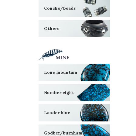
Concho/beads
Others
MINE
Lone mountain
Number eight
Lander blue
Godber/burnham