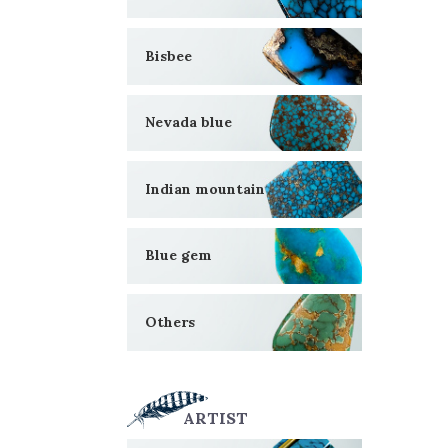
Bisbee
Nevada blue
Indian mountain
Blue gem
Others
ARTIST