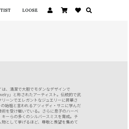
TIST
LOOSE
ゲイは、清潔で大胆でモダンなデザインで
bajo Jewelry」と称されたアーティスト。伝統的で武
クリーンでエレガントなジュエリーに昇華さ
ーの始祖と言われるアツィディ・サニに学んだ
技術を受け継いでいる。さらに息子のハーベ
・キーらの多くのシルバースミスを育成。チ
人物として挙げるほど、尊敬と羨望を集めて