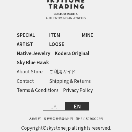
SPECIAL
ITEM
MINE
ARTIST
LOOSE
Native Jewelry
Kodera Original
Sky Blue Hawk
About Store
ご利用ガイド
Contact
Shipping & Returns
Terms & Conditions
Privacy Policy
JA
EN
古物許可 長野県公安委員会許可 第481150700002号
Copyright©skystone.jp all rights reserved.