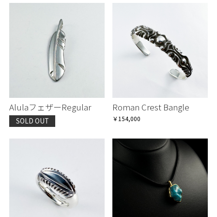
AlulaフェザーRegular
Roman Crest Bangle
￥154,000
SOLD OUT