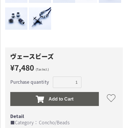
ヴェースビーズ
¥7,480
(Tax Incl.)
Purchase quantity
Add to Cart
■Category：
Concho/Beads