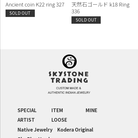
Ancient coin K22 ring 327
天然石ゴールド k18 Ring
336
SOLD OUT
SOLD OUT
SPECIAL
ITEM
MINE
ARTIST
LOOSE
Native Jewelry
Kodera Original