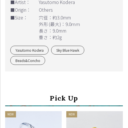
■Artist：
Yasutomo Kodera
■Origin：
Others
■Size：
穴径：約3.0mm
外形 (最大)：9.0ｍｍ
長さ：9.0mm
重さ：約2g
Yasutomo Kodera
Sky Blue Hawk
Beads&Concho
Continue shopping
Proceed to Cart
Pick Up