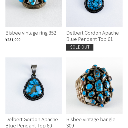
Continue shopping
Continue shopping
Proceed to Cart
Proceed to Cart
Bisbee vintage ring 352
Delbert Gordon Apache
Blue Pendant Top 61
¥231,000
SOLD OUT
Delbert Gordon Apache
Bisbee vintage bangle
Blue Pendant Top 60
309