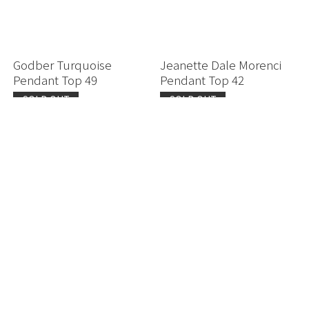
Godber Turquoise
Jeanette Dale Morenci
Pendant Top 49
Pendant Top 42
SOLD OUT
SOLD OUT
ビズビーターコイズ ボ
トルコ石 オールド ビス
ロタイ 97
ビー キャブ
¥330,000
SOLD OUT