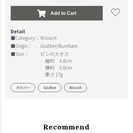
Add to Cart
■Category：
Brooch
■Origin：
Godber/Burnham
■Size：
ピンの大きさ
縦約 4.8cm
横約 5.0cm
重さ 17g
ガドバー
Godber
Brooch
Recommend