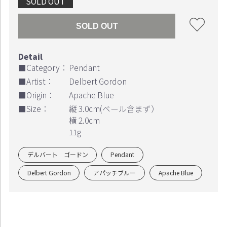
SOLD OUT
SOLD OUT
Continue shopping
Proceed to Cart
■Category：
Pendant
■Artist：
Delbert Gordon
■Origin：
Apache Blue
■Size：
縦 3.0cm(ベール含まず）
横 2.0cm
11g
デルバート ゴードン
Pendant
Delbert Gordon
アパッチブルー
Apache Blue