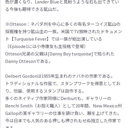
色が濃くなり、Lander Blueと見紛うような石も出てきてい
る今後も期待できる鉱山だ。
※Otteson：ネバダ州を中心に多くの有名ターコイズ鉱山の
採掘権を持つ鉱山主の一族。米国でTV放映されたドキュメン
ト【Turquoise Fever】では一族が総出演している
（Episode1には小寺康友も主役格で登場）
Otteson兄弟の父親は[Danny Boy turquoise]で知られた
Danny Ottesonである。
Delbert Gordonは1955年生まれのナバホの作家である。
トラディショナルな作風で、スタンプワークを得意としてお
り、勿論、使用するスタンプは自作する。
多くのネイティブ作家同様にDerburtも、ギャラリーの
Benchi Smith（お抱え職人）として20年間、New Mexico州
Gallopの某ギャラリーの仕事を請け負い、腕を上げてきた。
今は日本でも人気のある押しも押されもせぬ独立した作家で
ある。