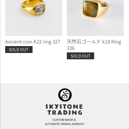
Ancient coin K22 ring 327
天然石ゴールド k18 Ring
336
SOLD OUT
SOLD OUT