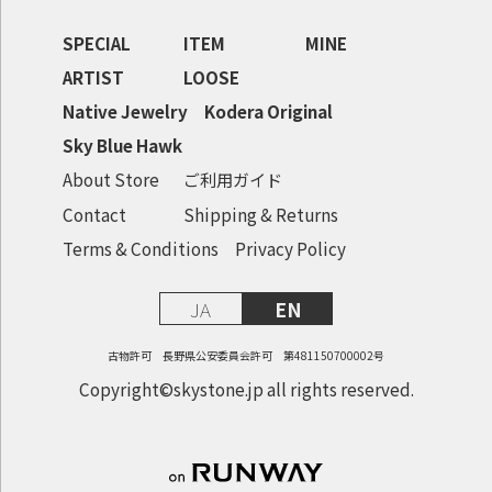
SPECIAL
ITEM
MINE
ARTIST
LOOSE
Native Jewelry
Kodera Original
Sky Blue Hawk
About Store
ご利用ガイド
Contact
Shipping & Returns
Terms & Conditions
Privacy Policy
JA
EN
古物許可 長野県公安委員会許可 第481150700002号
Copyright©skystone.jp all rights reserved.