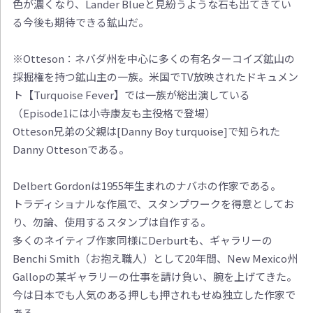
色が濃くなり、Lander Blueと見紛うような石も出てきてい
る今後も期待できる鉱山だ。
※Otteson：ネバダ州を中心に多くの有名ターコイズ鉱山の
採掘権を持つ鉱山主の一族。米国でTV放映されたドキュメン
ト【Turquoise Fever】では一族が総出演している
（Episode1には小寺康友も主役格で登場）
Otteson兄弟の父親は[Danny Boy turquoise]で知られた
Danny Ottesonである。
Delbert Gordonは1955年生まれのナバホの作家である。
トラディショナルな作風で、スタンプワークを得意としてお
り、勿論、使用するスタンプは自作する。
多くのネイティブ作家同様にDerburtも、ギャラリーの
Benchi Smith（お抱え職人）として20年間、New Mexico州
Gallopの某ギャラリーの仕事を請け負い、腕を上げてきた。
今は日本でも人気のある押しも押されもせぬ独立した作家で
ある。