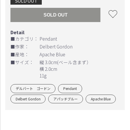
SOLD OUT
SOLD OUT
お買い物を続ける
カートへ進む
■カテゴリ：
Pendant
■作家：
Delbert Gordon
■産地：
Apache Blue
■サイズ：
縦 3.0cm(ベール含まず）
横 2.0cm
11g
デルバート ゴードン
Pendant
Delbert Gordon
アパッチブルー
Apache Blue