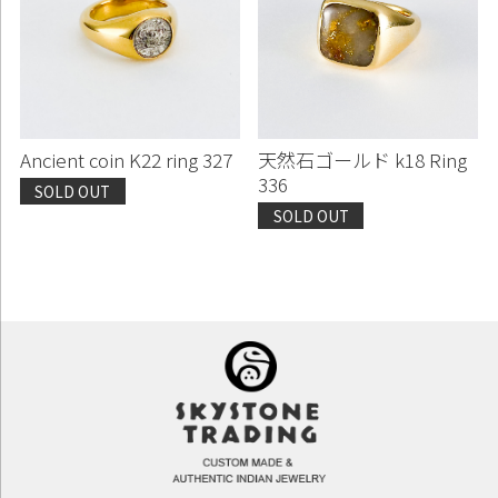
Ancient coin K22 ring 327
天然石ゴールド k18 Ring
336
SOLD OUT
SOLD OUT