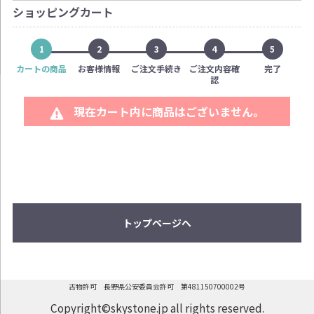
ショッピングカート
1
2
3
4
5
カートの商品
お客様情報
ご注文手続き
ご注文内容確
完了
認
現在カート内に商品はございません。
トップページへ
古物許可 長野県公安委員会許可 第481150700002号
Copyright©skystone.jp all rights reserved.