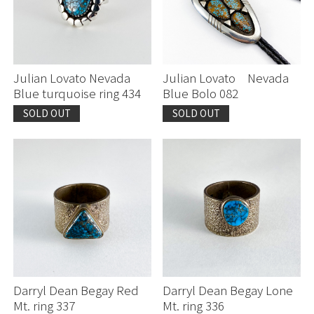
お買い物を続ける
お買い物を続ける
カートへ進む
カートへ進む
Julian Lovato Nevada
Julian Lovato Nevada
Blue turquoise ring 434
Blue Bolo 082
SOLD OUT
SOLD OUT
Darryl Dean Begay Red
Darryl Dean Begay Lone
Mt. ring 337
Mt. ring 336