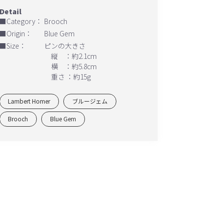
■Category：
Brooch
■Origin：
Blue Gem
■Size：
ピンの大きさ
縦 ：約2.1cm
横 ：約5.8cm
重さ ：約15g
Lambert Homer
ブルージェム
Brooch
Blue Gem