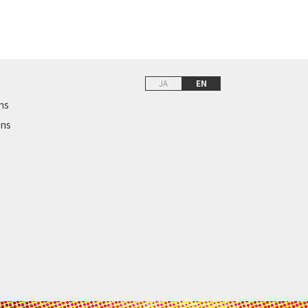
JA
EN
ns
ons