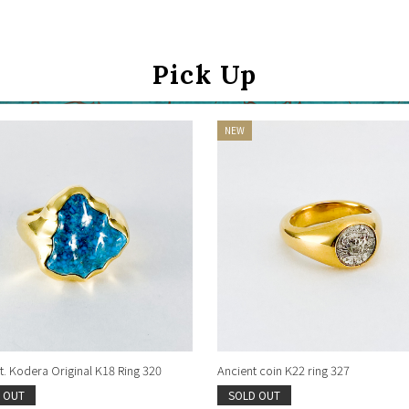
Pick Up
. Kodera Original K18 Ring 320
Ancient coin K22 ring 327
 OUT
SOLD OUT