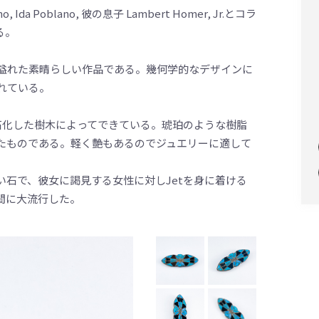
, Ida Poblano, 彼の息子 Lambert Homer, Jr.とコラ
る。
が溢れた素晴らしい作品である。幾何学的なデザインに
込まれている。
石化した樹木によってできている。琥珀のような樹脂
たものである。軽く艶もあるのでジュエリーに適して
石で、彼女に謁見する女性に対しJetを身に着ける
間に大流行した。