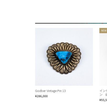
Godber Vintage Pin 13
イン
ン 
¥286,000
¥93,