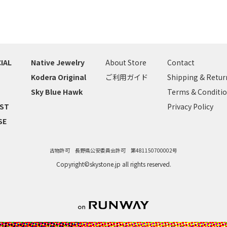
IAL
Native Jewelry
About Store
Contact
Kodera Original
ご利用ガイド
Shipping & Retur
Sky Blue Hawk
Terms & Conditi
IST
Privacy Policy
SE
古物許可 長野県公安委員会許可 第481150700002号
Copyright©skystone.jp all rights reserved.