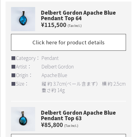
Delbert Gordon Apache Blue
Pendant Top 64
¥115,500
(Tax Incl.)
Click here for product details
■Category：
Pendant
■Artist：
Delbert Gordon
■Origin：
Apache Blue
■Size：
縦 約 3.7cm(ベール含まず） 横 約 2.5cm
重さ約 14g
Continue shopping
Proceed to Cart
Delbert Gordon Apache Blue
Pendant Top 63
¥85,800
(Tax Incl.)