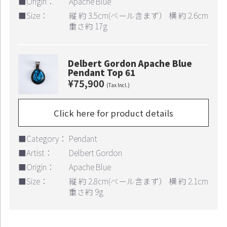
■Origin：
Apache Blue
■Size：
縦 約 3.5cm(ベール含まず） 横 約 2.6cm
重さ約 17g
Delbert Gordon Apache Blue
Pendant Top 61
¥75,900
(Tax Incl.)
Click here for product details
■Category：
Pendant
■Artist：
Delbert Gordon
■Origin：
Apache Blue
■Size：
縦 約 2.8cm(ベール含まず） 横 約 2.1cm
重さ約 9g