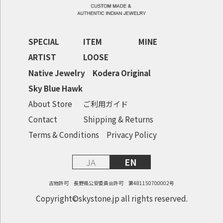
SPECIAL
ITEM
MINE
ARTIST
LOOSE
Native Jewelry
Kodera Original
Sky Blue Hawk
About Store
ご利用ガイド
Contact
Shipping & Returns
Terms & Conditions
Privacy Policy
JA
EN
古物許可 長野県公安委員会許可 第481150700002号
Copyright©skystone.jp all rights reserved.