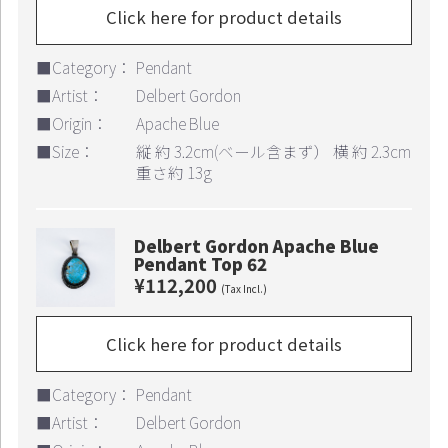
Click here for product details
■Category：
Pendant
■Artist：
Delbert Gordon
■Origin：
Apache Blue
■Size：
縦 約 3.2cm(ベール含まず） 横 約 2.3cm
重さ約 13g
Delbert Gordon Apache Blue
Pendant Top 62
¥112,200
(Tax Incl.)
Click here for product details
■Category：
Pendant
■Artist：
Delbert Gordon