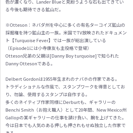
色が濃くなり、Lander Blueと見紛うような石も出てきてい
る今後も期待できる鉱山だ。
※Otteson：ネバダ州を中心に多くの有名ターコイズ鉱山の
採掘権を持つ鉱山主の一族。米国でTV放映されたドキュメン
ト【Turquoise Fever】では一族が総出演している
（Episode1には小寺康友も主役格で登場）
Otteson兄弟の父親は[Danny Boy turquoise]で知られた
Danny Ottesonである。
Delbert Gordonは1955年生まれのナバホの作家である。
トラディショナルな作風で、スタンプワークを得意としてお
り、勿論、使用するスタンプは自作する。
多くのネイティブ作家同様にDerburtも、ギャラリーの
Benchi Smith（お抱え職人）として20年間、New Mexico州
Gallopの某ギャラリーの仕事を請け負い、腕を上げてきた。
今は日本でも人気のある押しも押されもせぬ独立した作家で
ある。