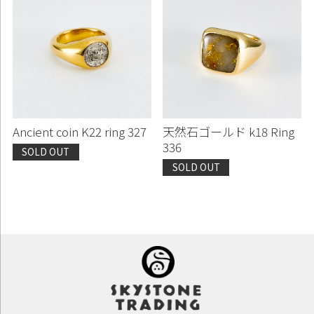
Ancient coin K22 ring 327
天然石ゴールド k18 Ring
336
SOLD OUT
SOLD OUT