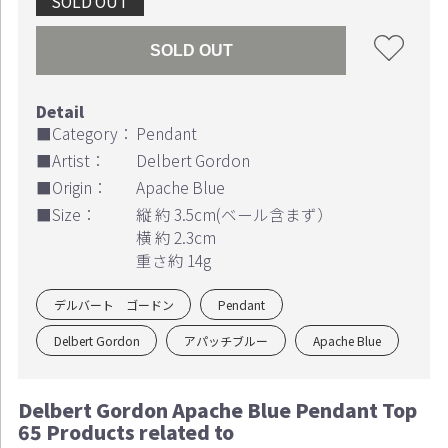
SOLD OUT
SOLD OUT
■Category：
Pendant
■Artist：
Delbert Gordon
■Origin：
Apache Blue
■Size：
縦 約 3.5cm(ベール含まず）
横 約 2.3cm
重さ約 14g
デルバート ゴードン
Pendant
Delbert Gordon
アパッチブルー
Apache Blue
Delbert Gordon Apache Blue Pendant Top
65 Products related to