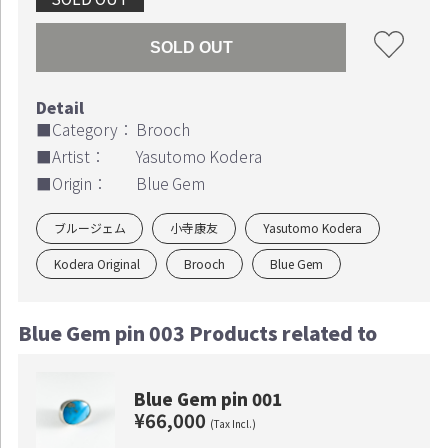
SOLD OUT
■Category：
Brooch
■Artist：
Yasutomo Kodera
■Origin：
Blue Gem
ブルージェム
小寺康友
Yasutomo Kodera
Kodera Original
Brooch
Blue Gem
Blue Gem pin 003 Products related to
Blue Gem pin 001
¥66,000
(Tax Incl.)