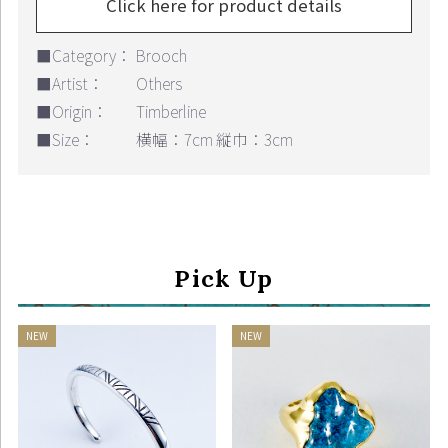
Click here for product details
■Category：
Brooch
■Artist：
Others
■Origin：
Timberline
■Size：
横幅：7cm 縦巾：3cm
Pick Up