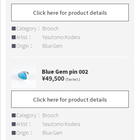
Click here for product details
■Category：
Brooch
■Artist：
Yasutomo Kodera
■Origin：
Blue Gem
Blue Gem pin 002
¥49,500
(Tax Incl.)
Click here for product details
■Category：
Brooch
■Artist：
Yasutomo Kodera
■Origin：
Blue Gem