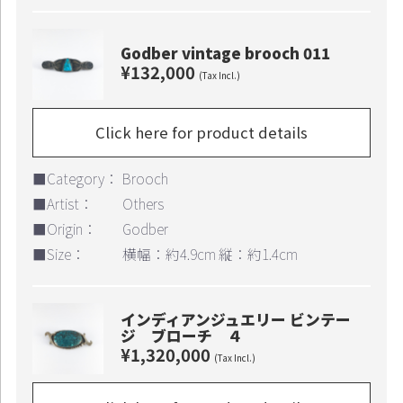
Godber vintage brooch 011
¥132,000
(Tax Incl.)
Click here for product details
Continue shopping
Proceed to Cart
■Category：
Brooch
■Artist：
Others
■Origin：
Godber
■Size：
横幅：約4.9cm 縦：約1.4cm
インディアンジュエリー ビンテー
ジ ブローチ ４
¥1,320,000
(Tax Incl.)