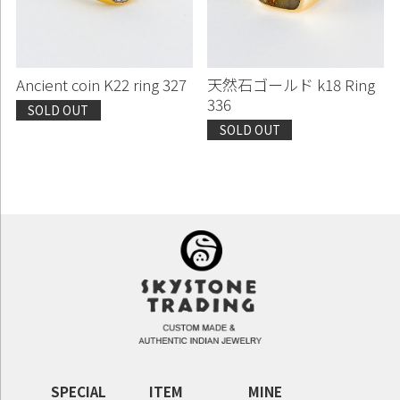
Ancient coin K22 ring 327
天然石ゴールド k18 Ring
336
SOLD OUT
SOLD OUT
SPECIAL
ITEM
MINE