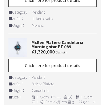
Click here for product details
■Category：
Pendant
■Artist：
Julian Lovato
■Origin：
Morenci
McKee Platero Candelaria
Morning star PT 089
¥1,320,000
(Tax Incl.)
Continue shopping
Proceed to Cart
Click here for product details
■Category：
Pendant
■Artist：
McKee Platero
■Origin：
Candelaria
■Size：
縦：7.4cm（ベール含み） 横：3.8cm
石：縦1.1cm×横1cm 重さ：27g ベール