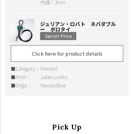
内径：3mm
ジュリアン・ロバト ネバダブル
ー ボロタイ
Secret Price
Click here for product details
■Category：
Pendant
■Artist：
Julian Lovato
■Origin：
Nevada Blue
Pick Up