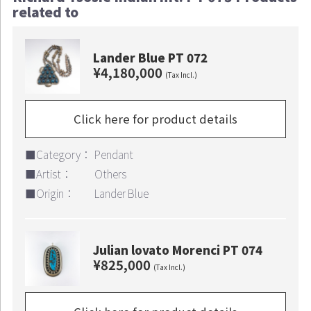
related to
Lander Blue PT 072
¥4,180,000
(Tax Incl.)
Click here for product details
■Category：
Pendant
■Artist：
Others
■Origin：
Lander Blue
Julian lovato Morenci PT 074
¥825,000
(Tax Incl.)