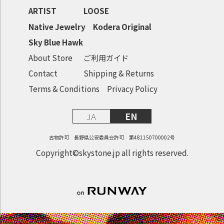
ARTIST
LOOSE
Native Jewelry
Kodera Original
Sky Blue Hawk
About Store
ご利用ガイド
Contact
Shipping & Returns
Terms & Conditions
Privacy Policy
JA
EN
古物許可 長野県公安委員会許可 第481150700002号
Copyright©skystone.jp all rights reserved.