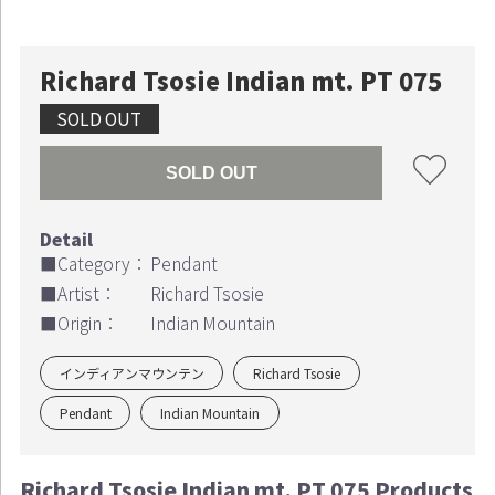
Richard Tsosie Indian mt. PT 075
SOLD OUT
SOLD OUT
■Category：
Pendant
■Artist：
Richard Tsosie
■Origin：
Indian Mountain
インディアンマウンテン
Richard Tsosie
Pendant
Indian Mountain
Richard Tsosie Indian mt. PT 075 Products