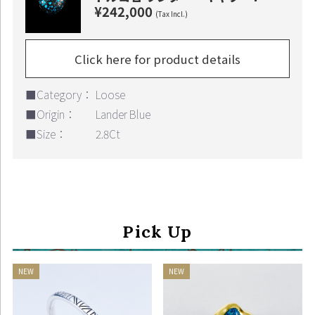
¥242,000
(Tax Incl.)
Click here for product details
■Category：
Loose
■Origin：
Lander Blue
■Size：
2.8Ct
Pick Up