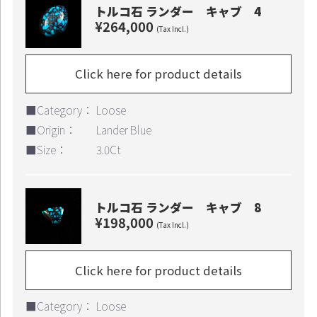
トルコ石 ランダー キャブ 4
¥264,000
(Tax Incl.)
Click here for product details
■Category：
Loose
■Origin：
Lander Blue
■Size：
3.0Ct
トルコ石 ランダー キャブ 8
¥198,000
(Tax Incl.)
Click here for product details
■Category：
Loose