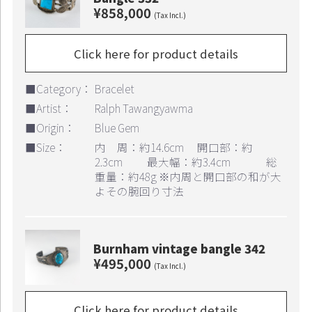
¥858,000
(Tax Incl.)
Click here for product details
■Category：
Bracelet
■Artist：
Ralph Tawangyawma
■Origin：
Blue Gem
■Size：
内 周：約14.6cm 開口部：約
2.3cm 最大幅：約3.4cm 総
重量：約48g ※内周と開口部の和が大
よその腕回り寸法
Continue shopping
Proceed to Cart
Burnham vintage bangle 342
¥495,000
(Tax Incl.)
Click here for product details