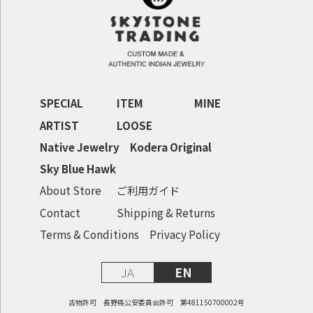
SPECIAL
ITEM
MINE
ARTIST
LOOSE
Native Jewelry
Kodera Original
Sky Blue Hawk
About Store
ご利用ガイド
Contact
Shipping & Returns
Terms & Conditions
Privacy Policy
JA
EN
古物許可 長野県公安委員会許可 第481150700002号