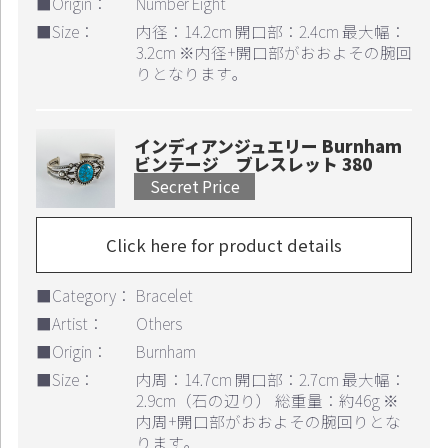
■Origin：
Number Eight
■Size：
内径：14.2cm 開口部：2.4cm 最大幅：
3.2cm ※内径+開口部がおおよその腕回
りとなります｡
インディアンジュエリー Burnham
ビンテージ ブレスレット 380
Secret Price
Click here for product details
■Category：
Bracelet
■Artist：
Others
■Origin：
Burnham
■Size：
内周：14.7cm 開口部：2.7cm 最大幅：
2.9cm（石の辺り） 総重量：約46g ※
内周+開口部がおおよその腕回りとな
ります｡