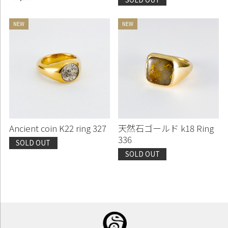
Ancient coin K22 ring 327
天然石ゴールド k18 Ring
336
SOLD OUT
SOLD OUT