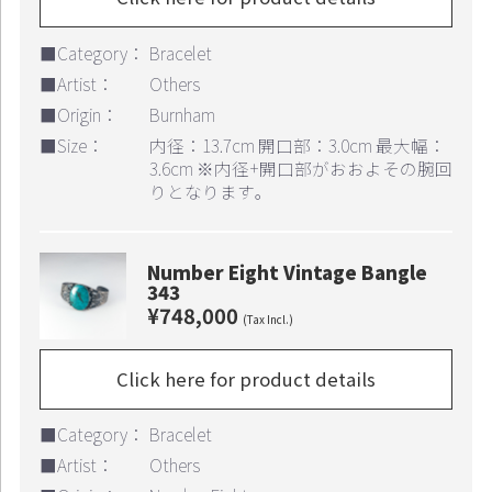
■Category：
Bracelet
■Artist：
Others
■Origin：
Burnham
■Size：
内径：13.7cm 開口部：3.0cm 最大幅：
3.6cm ※内径+開口部がおおよその腕回
りとなります｡
Number Eight Vintage Bangle
343
¥748,000
(Tax Incl.)
Click here for product details
■Category：
Bracelet
■Artist：
Others