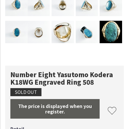
Number Eight Yasutomo Kodera
K18WG Engraved Ring 508
SOLD OUT
The price is displayed when you
register.
Continue shopping
Proceed to Cart