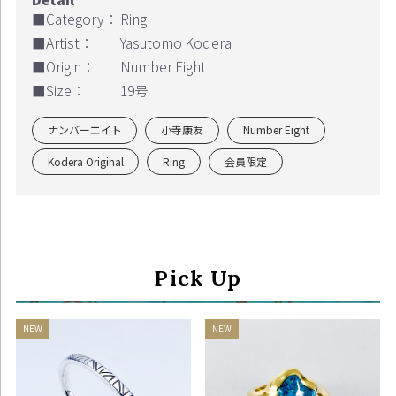
■Category：
Ring
■Artist：
Yasutomo Kodera
■Origin：
Number Eight
■Size：
19号
ナンバーエイト
小寺康友
Number Eight
Kodera Original
Ring
会員限定
Pick Up