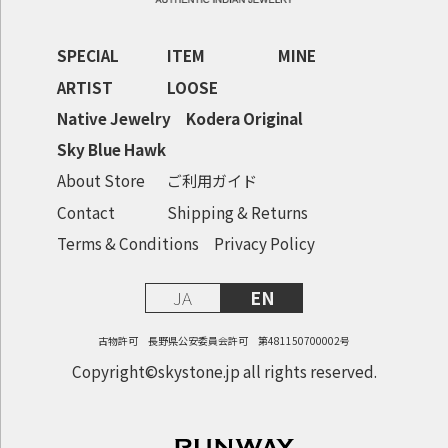
SPECIAL
ITEM
MINE
ARTIST
LOOSE
Native Jewelry
Kodera Original
Sky Blue Hawk
About Store
ご利用ガイド
Contact
Shipping & Returns
Terms & Conditions
Privacy Policy
JA
EN
古物許可 長野県公安委員会許可 第481150700002号
Copyright©skystone.jp all rights reserved.