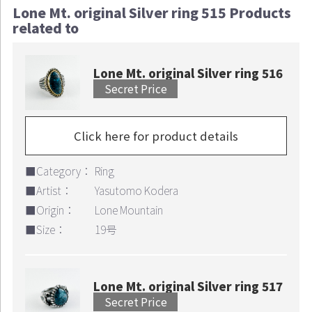
Lone Mt. original Silver ring 515 Products
related to
Lone Mt. original Silver ring 516
Secret Price
Click here for product details
■Category：
Ring
■Artist：
Yasutomo Kodera
■Origin：
Lone Mountain
■Size：
19号
Lone Mt. original Silver ring 517
Secret Price