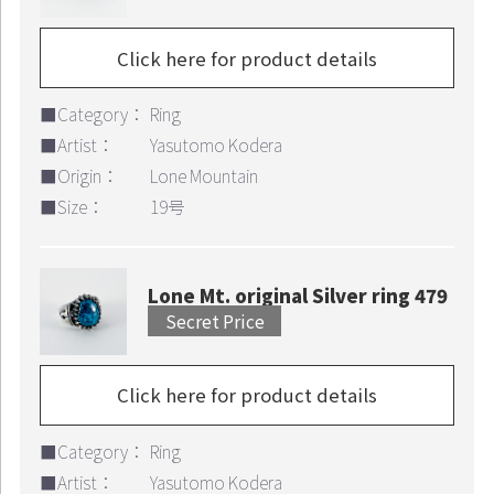
Click here for product details
Continue shopping
Proceed to Cart
■Category：
Ring
■Artist：
Yasutomo Kodera
■Origin：
Lone Mountain
■Size：
19号
Lone Mt. original Silver ring 479
Secret Price
Click here for product details
■Category：
Ring
■Artist：
Yasutomo Kodera