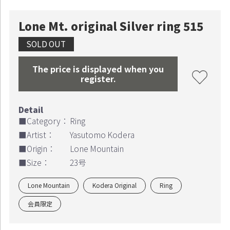
Lone Mt. original Silver ring 515
SOLD OUT
The price is displayed when you
register.
■Category：
Ring
■Artist：
Yasutomo Kodera
■Origin：
Lone Mountain
■Size：
23号
Lone Mountain
Kodera Original
Ring
会員限定