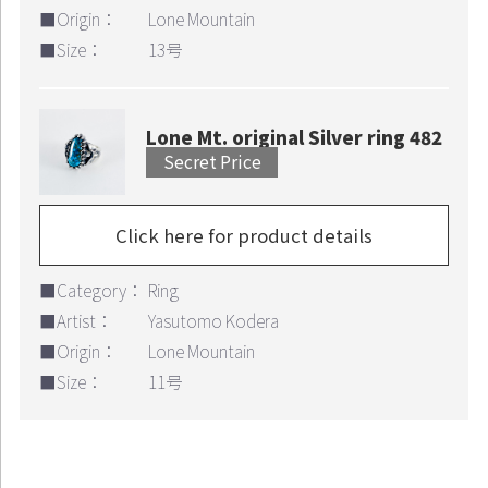
■Origin：
Lone Mountain
■Size：
13号
Lone Mt. original Silver ring 482
Secret Price
Click here for product details
■Category：
Ring
■Artist：
Yasutomo Kodera
■Origin：
Lone Mountain
■Size：
11号