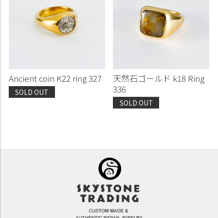
Ancient coin K22 ring 327
天然石ゴールド k18 Ring
336
SOLD OUT
SOLD OUT