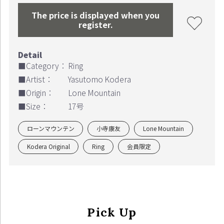
The price is displayed when you
register.
■Category：
Ring
■Artist：
Yasutomo Kodera
■Origin：
Lone Mountain
■Size：
17号
ローンマウンテン
小寺康友
Lone Mountain
Continue shopping
Proceed to Cart
Kodera Original
Ring
会員限定
Pick Up