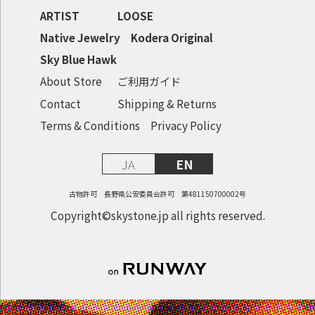
ARTIST
LOOSE
Native Jewelry
Kodera Original
Sky Blue Hawk
About Store
ご利用ガイド
Contact
Shipping & Returns
Terms & Conditions
Privacy Policy
JA
EN
古物許可 長野県公安委員会許可 第481150700002号
Copyright©skystone.jp all rights reserved.