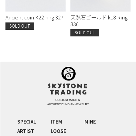
Ancient coin K22 ring 327
天然石ゴールド k18 Ring
336
SOLD OUT
SOLD OUT
SPECIAL
ITEM
MINE
ARTIST
LOOSE