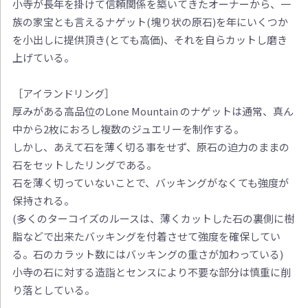
小寺が長年を掛けて信頼関係を築いてきたオーナーから、一
族の家宝とも言えるナゲット(塊り状の原石)を年にいくつか
を小出しに提供頂き(とても高価)、それを自らカットし磨き
上げている。
［アイランドリング］
厚みがある高品位のLone Mountain のナゲットは通常、真ん
中から2枚におろし複数のジュエリーを制作する。
しかし、あえて石を薄く切る事をせず、原石の迫力のままの
石をセットしたリングである。
石を薄く切っていないことで、バッキングがなくても強度が
保持される。
(多くのターコイズのルースは、薄くカットした石の裏側に樹
脂などで出来たバッキングを付着させて強度を確保してい
る。石のカラット数にはバッキングの重さが加わっている)
小寺の石に対する造詣とセンスにより不要な部分は慎重に削
り落としている。