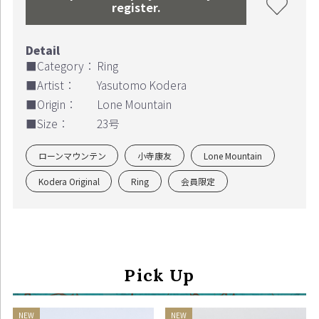
register.
■Category：
Ring
■Artist：
Yasutomo Kodera
■Origin：
Lone Mountain
■Size：
23号
ローンマウンテン
小寺康友
Lone Mountain
Kodera Original
Ring
会員限定
Pick Up