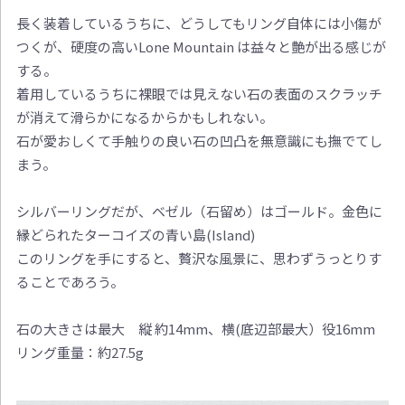
長く装着しているうちに、どうしてもリング自体には小傷が
つくが、硬度の高いLone Mountain は益々と艶が出る感じが
する。
着用しているうちに裸眼では見えない石の表面のスクラッチ
が消えて滑らかになるからかもしれない。
石が愛おしくて手触りの良い石の凹凸を無意識にも撫でてし
まう。
シルバーリングだが、ベゼル（石留め）はゴールド。金色に
縁どられたターコイズの青い島(Island)
このリングを手にすると、贅沢な風景に、思わずうっとりす
ることであろう。
石の大きさは最大 縦 約14mm、横(底辺部最大）役16mm
リング重量：約27.5g