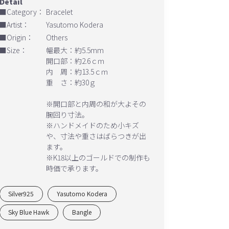
■Category：
Bracelet
■Artist：
Yasutomo Kodera
■Origin：
Others
■Size：
幅最大：約5.5mm
開口部：約2.6ｃｍ
内 周：約13.5ｃｍ
重 さ：約30ｇ
※開口部と内周の和が大よその
腕回り寸法。
※ハンドメイドのため小キズ
や、寸法や重さはばらつきが出
ます。
※K18以上のゴールドでの制作も
時価で承ります。
Silver925
Yasutomo Kodera
Sky Blue Hawk
Bangle