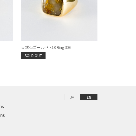
天然石ゴールド k18 Ring 336
SOLD OUT
JA
EN
ns
ons