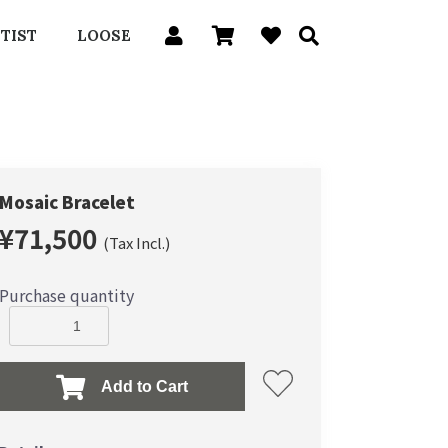
TIST
LOOSE
Mosaic Bracelet
¥71,500
(Tax Incl.)
Purchase quantity
Add to Cart