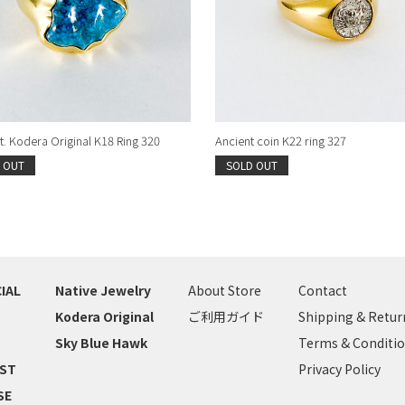
. Kodera Original K18 Ring 320
Ancient coin K22 ring 327
 OUT
SOLD OUT
IAL
Native Jewelry
About Store
Contact
Kodera Original
ご利用ガイド
Shipping & Retur
Sky Blue Hawk
Terms & Conditi
IST
Privacy Policy
SE