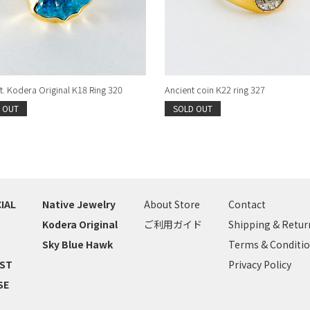
. Kodera Original K18 Ring 320
Ancient coin K22 ring 327
 OUT
SOLD OUT
IAL
Native Jewelry
About Store
Contact
Kodera Original
ご利用ガイド
Shipping & Retur
Sky Blue Hawk
Terms & Conditi
IST
Privacy Policy
SE