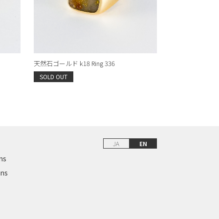
天然石ゴールド k18 Ring 336
SOLD OUT
JA
EN
ns
ons