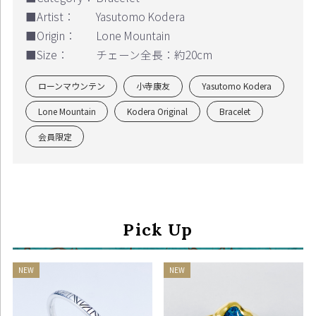
■Artist：
Yasutomo Kodera
■Origin：
Lone Mountain
■Size：
チェーン全長：約20cm
ローンマウンテン
小寺康友
Yasutomo Kodera
Lone Mountain
Kodera Original
Bracelet
会員限定
Pick Up