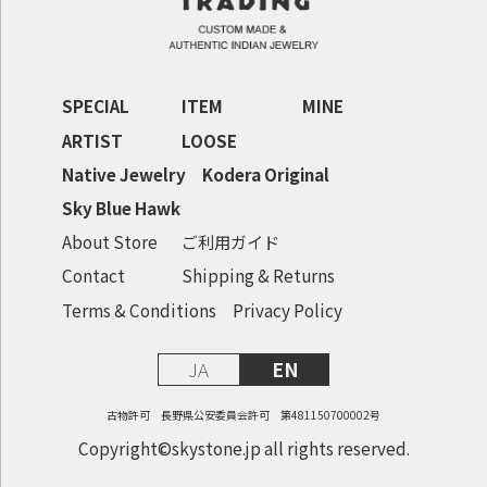
SPECIAL
ITEM
MINE
ARTIST
LOOSE
Native Jewelry
Kodera Original
Sky Blue Hawk
About Store
ご利用ガイド
Contact
Shipping & Returns
Terms & Conditions
Privacy Policy
JA
EN
古物許可 長野県公安委員会許可 第481150700002号
Copyright©skystone.jp all rights reserved.