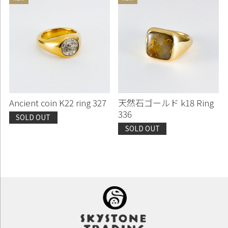
Ancient coin K22 ring 327
天然石ゴールド k18 Ring
336
SOLD OUT
SOLD OUT