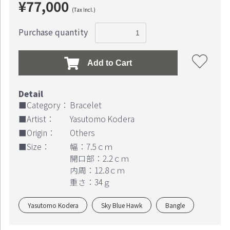
¥77,000
(Tax Incl.)
Purchase quantity
Add to Cart
■Category：
Bracelet
■Artist：
Yasutomo Kodera
■Origin：
Others
■Size：
幅：7.5ｃｍ
開口部：2.2ｃｍ
Continue shopping
Proceed to Cart
内周：12.8ｃｍ
重さ：34ｇ
Yasutomo Kodera
Sky Blue Hawk
Bangle