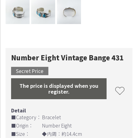
Number Eight Vintage Bange 431
Secret Price
The price is displayed when you
register.
■Category：
Bracelet
■Origin：
Number Eight
■Size：
◆内周：約14.4cm