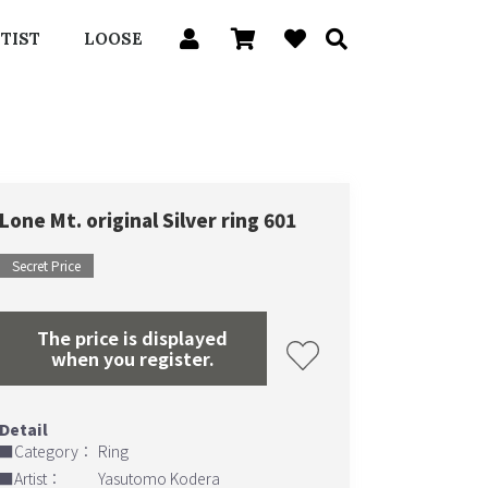
TIST
LOOSE
Lone Mt. original Silver ring 601
Secret Price
The price is displayed
when you register.
■Category：
Ring
■Artist：
Yasutomo Kodera