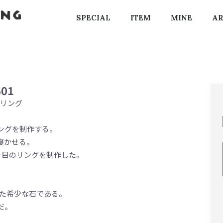
SPECIAL
ITEM
MINE
AR
601
のリング
ングを制作する。
寝かせる。
の大き目のリングを制作した。
った希少な石である。
だ。