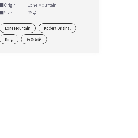
■Origin：
Lone Mountain
■Size：
26号
Lone Mountain
Kodera Original
Ring
会員限定