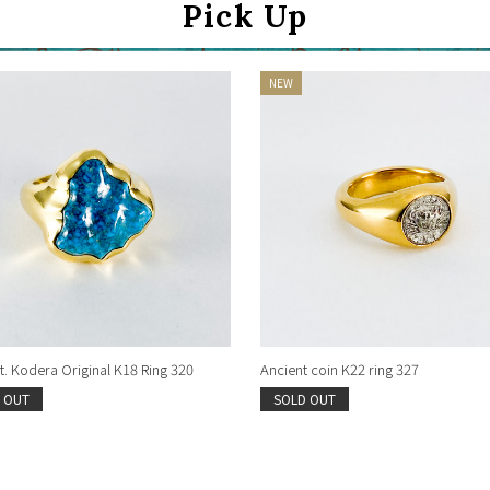
Pick Up
. Kodera Original K18 Ring 320
Ancient coin K22 ring 327
 OUT
SOLD OUT