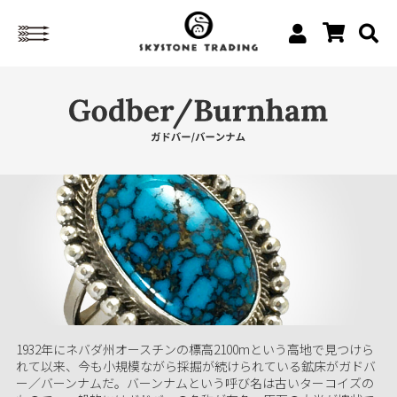
1932年にネバダ州オースチンの標高2100mという高地で見つけら
れて以来、今も小規模ながら採掘が続けられている鉱床がガドバ
ー／バーンナムだ。バーンナムという呼び名は古いターコイズの