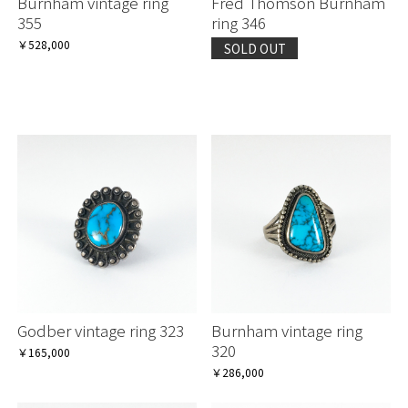
Burnham vintage ring
Fred Thomson Burnham
355
ring 346
￥528,000
SOLD OUT
Godber vintage ring 323
Burnham vintage ring
320
￥165,000
￥286,000