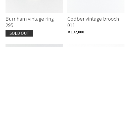
Burnham vintage ring
Godber vintage brooch
295
011
￥132,000
SOLD OUT
Godber original ring 260
スペシャルガドバー ヤ
スベゼルリング 250
SOLD OUT
SOLD OUT