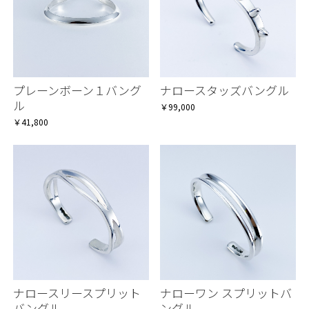
プレーンボーン１バング
ナロースタッズバングル
ル
￥99,000
￥41,800
お買い物を続ける
お買い物を続ける
カートへ進む
カートへ進む
ナロースリースプリット
ナローワン スプリットバ
バングル
ングル