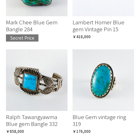
Mark Chee Blue Gem
Lambert Homer Blue
Bangle 284
gem Vintage Pin 15
￥418,000
Secret Price
Ralph Tawangyawma
Blue Gem vintage ring
Blue gem Bangle 332
319
￥858,000
￥176,000