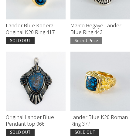
Lander Blue Kodera
Marco Begaye Lander
Original K20 Ring 417
Blue Ring 443
SOLD OUT
Secret Price
お買い物を続ける
お買い物を続ける
カートへ進む
カートへ進む
Original Lander Blue
Lander Blue K20 Roman
Pendant top 066
Ring 377
SOLD OUT
SOLD OUT