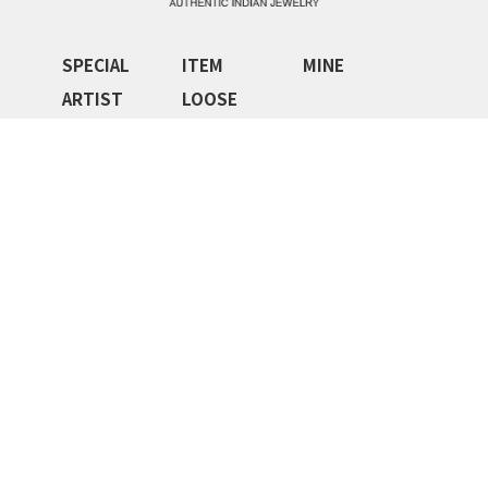
SPECIAL
ITEM
MINE
ARTIST
LOOSE
Native Jewelry
Kodera Original
Sky Blue Hawk
About Store
ご利用ガイド
Contact
特定商取引法に基づく表記
利用規約
Privacy Policy
JA
EN
古物許可 長野県公安委員会許可 第481150700002号
Copyright©skystone.jp all rights reserved.