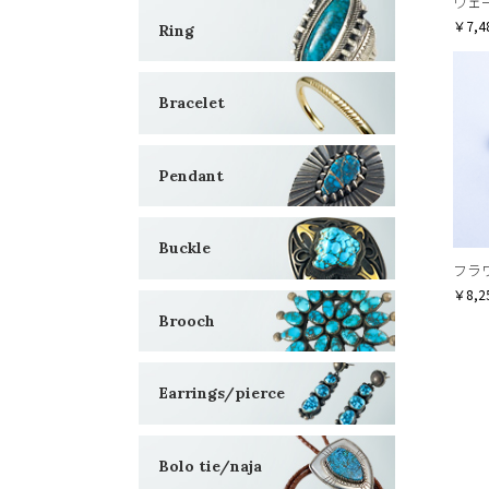
ヴェ
￥7,4
Ring
Bracelet
Pendant
Buckle
フラ
￥8,2
Brooch
Earrings/pierce
Bolo tie/naja