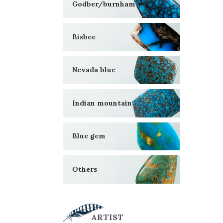
Godber/burnham
Bisbee
Nevada blue
Indian mountain
Blue gem
Others
ARTIST