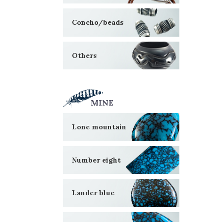
Concho/beads
Others
MINE
Lone mountain
Number eight
Lander blue