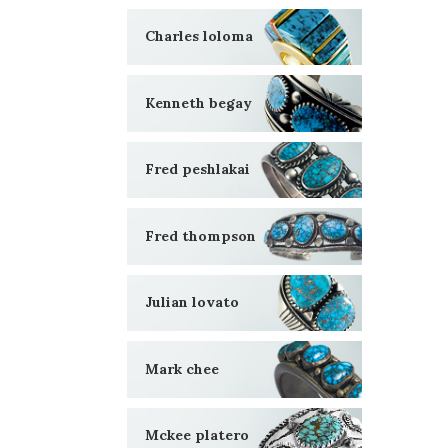
Charles loloma
Kenneth begay
Fred peshlakai
Fred thompson
Julian lovato
Mark chee
Mckee platero