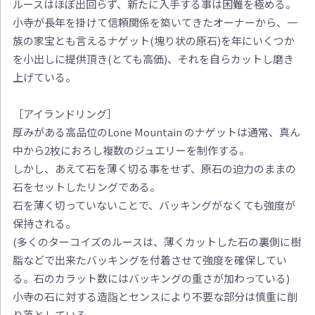
ルースはほぼ出回らず、新たに入手する事は困難を極める。
小寺が長年を掛けて信頼関係を築いてきたオーナーから、一
族の家宝とも言えるナゲット(塊り状の原石)を年にいくつか
を小出しに提供頂き(とても高価)、それを自らカットし磨き
上げている。
［アイランドリング］
厚みがある高品位のLone Mountain のナゲットは通常、真ん
中から2枚におろし複数のジュエリーを制作する。
しかし、あえて石を薄く切る事をせず、原石の迫力のままの
石をセットしたリングである。
石を薄く切っていないことで、バッキングがなくても強度が
保持される。
(多くのターコイズのルースは、薄くカットした石の裏側に樹
脂などで出来たバッキングを付着させて強度を確保してい
る。石のカラット数にはバッキングの重さが加わっている)
小寺の石に対する造詣とセンスにより不要な部分は慎重に削
り落としている。