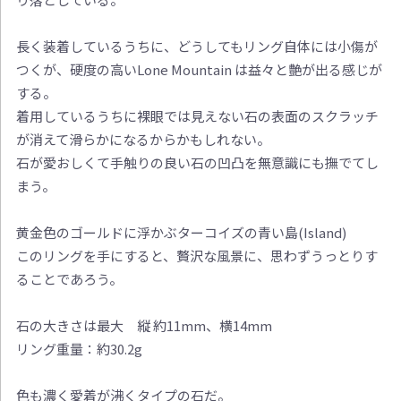
長く装着しているうちに、どうしてもリング自体には小傷が
つくが、硬度の高いLone Mountain は益々と艶が出る感じが
する。
着用しているうちに裸眼では見えない石の表面のスクラッチ
が消えて滑らかになるからかもしれない。
石が愛おしくて手触りの良い石の凹凸を無意識にも撫でてし
まう。
黄金色のゴールドに浮かぶターコイズの青い島(Island)
このリングを手にすると、贅沢な風景に、思わずうっとりす
ることであろう。
石の大きさは最大 縦 約11mm、横14mm
リング重量：約30.2g
色も濃く愛着が沸くタイプの石だ。