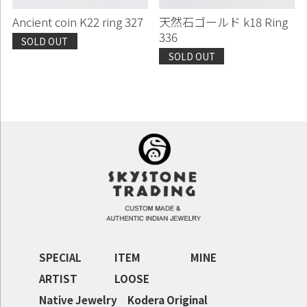
Ancient coin K22 ring 327
天然石ゴールド k18 Ring
336
SOLD OUT
SOLD OUT
SPECIAL
ITEM
MINE
ARTIST
LOOSE
Native Jewelry
Kodera Original