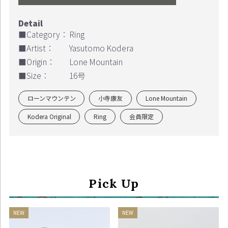
■Category：
Ring
■Artist：
Yasutomo Kodera
■Origin：
Lone Mountain
■Size：
16号
ローンマウンテン
小寺康友
Lone Mountain
Kodera Original
Ring
会員限定
Pick Up