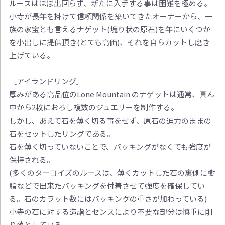
ルースはほぼ出回らず、新たに入手する事は困難を極める。
小寺が長年を掛けて信頼関係を築いてきたオーナーから、一
族の家宝とも言えるナゲット(塊り状の原石)を年にいくつか
を小出しに提供頂き(とても高価)、それを自らカットし磨き
上げている。
［アイランドリング］
厚みがある高品位のLone Mountain のナゲットは通常、真ん
中から2枚におろし複数のジュエリーを制作する。
しかし、あえて石を薄く切る事をせず、原石の迫力のままの
石をセットしたリングである。
石を薄く切っていないことで、バッキングがなくても強度が
保持される。
(多くのターコイズのルースは、薄くカットした石の裏側に樹
脂などで出来たバッキングを付着させて強度を確保してい
る。石のカラット数にはバッキングの重さが加わっている)
小寺の石に対する造詣とセンスにより不要な部分は慎重に削
り落としている。