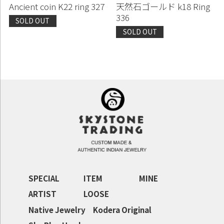
Ancient coin K22 ring 327
天然石ゴールド k18 Ring
336
SOLD OUT
SOLD OUT
SPECIAL
ITEM
MINE
ARTIST
LOOSE
Native Jewelry
Kodera Original