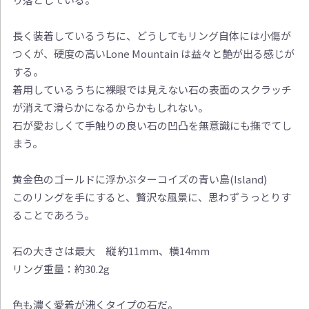
長く装着しているうちに、どうしてもリング自体には小傷が
つくが、硬度の高いLone Mountain は益々と艶が出る感じが
する。
着用しているうちに裸眼では見えない石の表面のスクラッチ
が消えて滑らかになるからかもしれない。
石が愛おしくて手触りの良い石の凹凸を無意識にも撫でてし
まう。
黄金色のゴールドに浮かぶターコイズの青い島(Island)
このリングを手にすると、贅沢な風景に、思わずうっとりす
ることであろう。
石の大きさは最大 縦 約11mm、横14mm
リング重量：約30.2g
色も濃く愛着が沸くタイプの石だ。