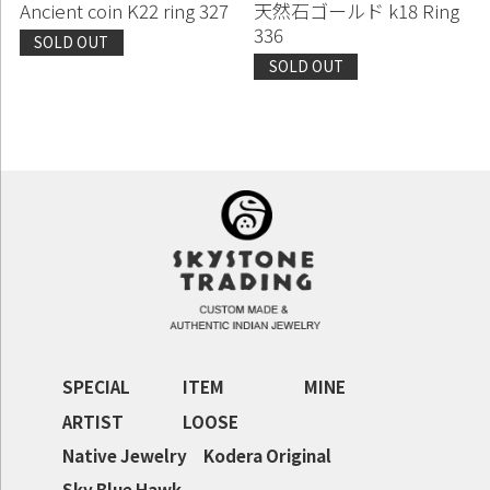
Ancient coin K22 ring 327
天然石ゴールド k18 Ring
336
SOLD OUT
SOLD OUT
SPECIAL
ITEM
MINE
ARTIST
LOOSE
Native Jewelry
Kodera Original
Sky Blue Hawk