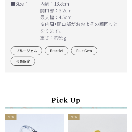
■Size：
内周：13.8cm
開口部：3.2cm
最大幅：4.5cm
※内周+開口部がおおよその腕回りと
なります｡
重さ：約55g
ブルージェム
Bracelet
Blue Gem
会員限定
Continue shopping
Proceed to Cart
Pick Up