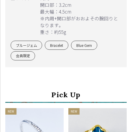
開口部：3.2cm
最大幅：4.5cm
※内周+開口部がおおよその腕回りと
なります｡
重さ：約55g
ブルージェム
Bracelet
Blue Gem
会員限定
お買い物を続ける
カートへ進む
Pick Up