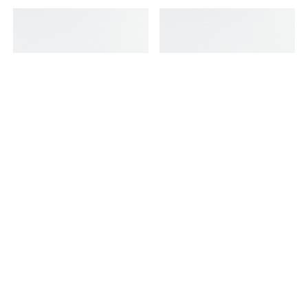
Round Top Ring - Hight
Round Top Ring - Low
¥29,700
¥28,600