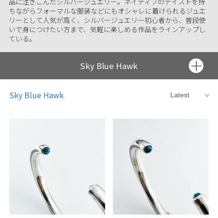
品に注ぎこんだシルバージュエリー。ネイティブのテイストを持
ちながらフォーマルな服装などにもオシャレに着けられるジュエ
リーとして人気が高く、シルバージュエリー初心者から、普段使
いで身につけたい方まで、気軽に楽しめる作品をラインアップし
ている。
Sky Blue Hawk
Ring
Sky Blue Hawk
Bracelet
Pendant
Buckle
Brooch