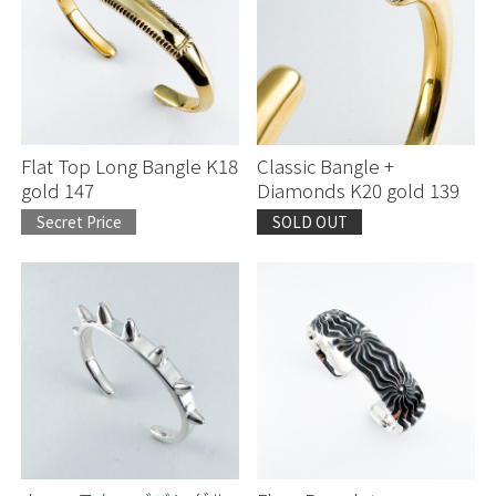
Continue shopping
Continue shopping
Proceed to Cart
Proceed to Cart
Flat Top Long Bangle K18
Classic Bangle +
gold 147
Diamonds K20 gold 139
Secret Price
SOLD OUT