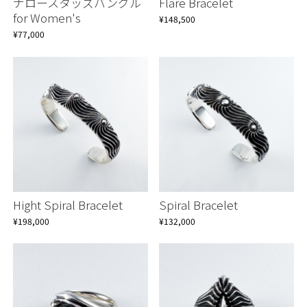
ナロースタッズバングル
Flare Bracelet
for Women's
¥148,500
¥77,000
Hight Spiral Bracelet
Spiral Bracelet
¥198,000
¥132,000