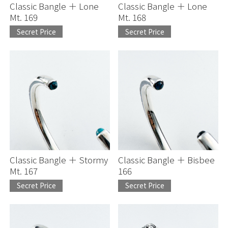
Earrings/Pierce
Classic Bangle ＋ Lone
Classic Bangle ＋ Lone
Mt. 169
Mt. 168
Bolo tie/Naja
Secret Price
Secret Price
Concho/Beads
Others
Classic Bangle ＋ Stormy
Classic Bangle ＋ Bisbee
Mt. 167
166
Secret Price
Secret Price