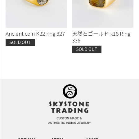
Ancient coin K22 ring 327
天然石ゴールド k18 Ring
336
SOLD OUT
SOLD OUT