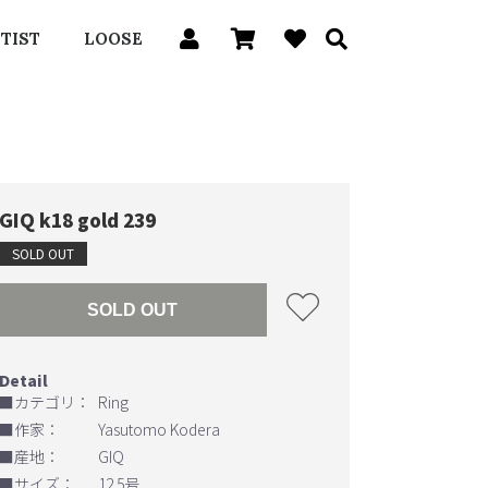
TIST
LOOSE
GIQ k18 gold 239
SOLD OUT
SOLD OUT
■カテゴリ：
Ring
■作家：
Yasutomo Kodera
■産地：
GIQ
■サイズ：
12.5号