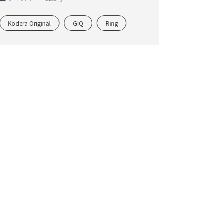
Kodera Original
GIQ
Ring