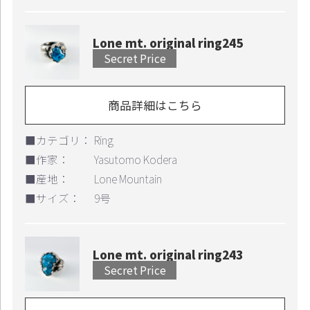
Lone mt. original ring245
Secret Price
商品詳細はこちら
■カテゴリ：
Ring
■作家：
Yasutomo Kodera
■産地：
Lone Mountain
■サイズ：
9号
Lone mt. original ring243
Secret Price