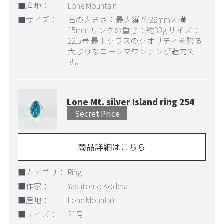
■産地：
Lone Mountain
■サイズ：
石の大きさ：最大縦 約29mm×横
15mm リングの重さ：約33g サイズ：
22.5号 最上クラスのクオリティを誇る
大ぶりなローンマウンテンが魅力で
す。
Lone Mt. silver Island ring 254
Secret Price
商品詳細はこちら
■カテゴリ：
Ring
■作家：
Yasutomo Kodera
■産地：
Lone Mountain
お買い物を続ける
カートへ進む
■サイズ：
21号