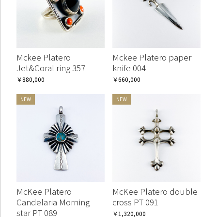
お買い物を続ける
カートへ進む
Mckee Platero
Mckee Platero paper
Jet&Coral ring 357
knife 004
￥880,000
￥660,000
McKee Platero
McKee Platero double
Candelaria Morning
cross PT 091
star PT 089
￥1,320,000