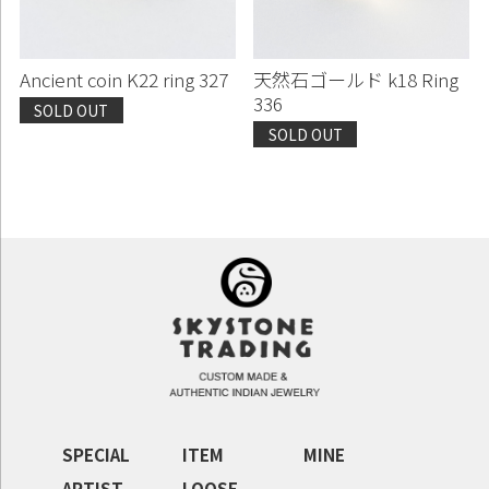
Ancient coin K22 ring 327
天然石ゴールド k18 Ring
336
SOLD OUT
SOLD OUT
SPECIAL
ITEM
MINE
ARTIST
LOOSE