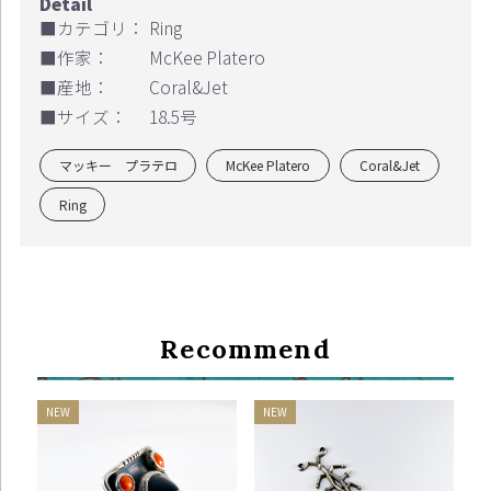
■カテゴリ：
Ring
■作家：
McKee Platero
■産地：
Coral&Jet
■サイズ：
18.5号
マッキー プラテロ
McKee Platero
Coral&Jet
Ring
Recommend