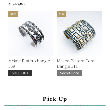
￥1,320,000
Mckee Platero bangle
Mckee Platero Coral
369
Bangle 311
SOLD OUT
Secret Price
Pick Up