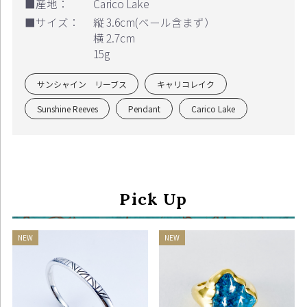
■産地：
Carico Lake
■サイズ：
縦 3.6cm(ベール含まず）
横 2.7cm
15g
サンシャイン リーブス
キャリコレイク
Sunshine Reeves
Pendant
Carico Lake
Pick Up