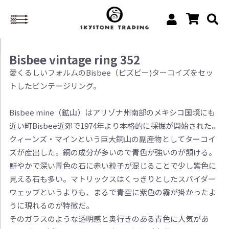
Bisbee vintage ring 352
愛くるしいフォルムのBisbee（ビズビー)ターコイズをセッ
トしたビンテージリング。
Bisbee mine（鉱山）はアリゾナ州南部のメキシコ国境にも
近い町Bisbee近郊で1974年より本格的に採掘が開始された。
クィーンズ・マインという巨大銅山の副産物としてターコイ
ズが産出した。銅の成分が多いので青色が強いのが頷ける。
鮮やかで深い青色の石に赤い粒子が混じることで少し紫色に
見える石も多い。マトリックスはくっきりとしたスパイダー
ウェッブというよりも、まるで青空に紫色の霧が掛かったよ
うに現れるのが特徴だ。
そのガラスのような透明感と奥行きのある青色に人気があ