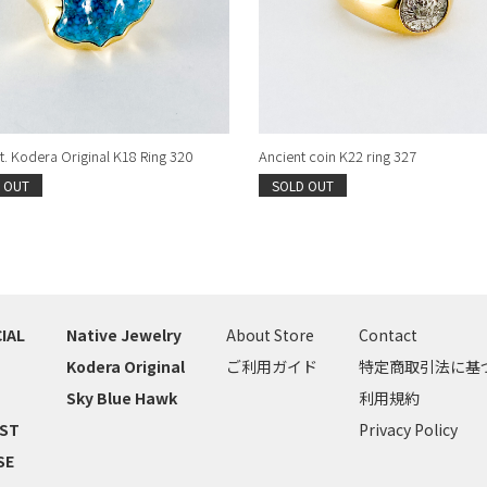
. Kodera Original K18 Ring 320
Ancient coin K22 ring 327
 OUT
SOLD OUT
IAL
Native Jewelry
About Store
Contact
Kodera Original
ご利用ガイド
特定商取引法に基
Sky Blue Hawk
利用規約
IST
Privacy Policy
SE