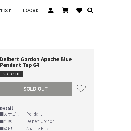
TIST
LOOSE
Delbert Gordon Apache Blue
Pendant Top 64
SOLD OUT
SOLD OUT
■カテゴリ：
Pendant
■作家：
Delbert Gordon
■産地：
Apache Blue