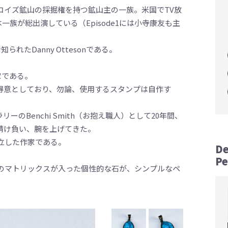
ーコイズ鉱山の採掘権を持つ鉱山主の一族。米国でTV放
】では一族が総出演している（Episode1には小寺康友も主
e]で知られたDanny Ottesonである。
作家である。
得意としており、勿論、使用するスタンプは自作す
ーのBenchi Smith（お抱え職人）として20年間、
仕事を請け負い、腕を上げてきた。
立した作家である。
De
P
のマトリックスが入った個性的な石が、シンプルなペ