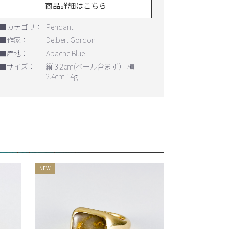
商品詳細はこちら
■カテゴリ：
Pendant
■作家：
Delbert Gordon
■産地：
Apache Blue
■サイズ：
縦 3.2cm(ベール含まず） 横
2.4cm 14g