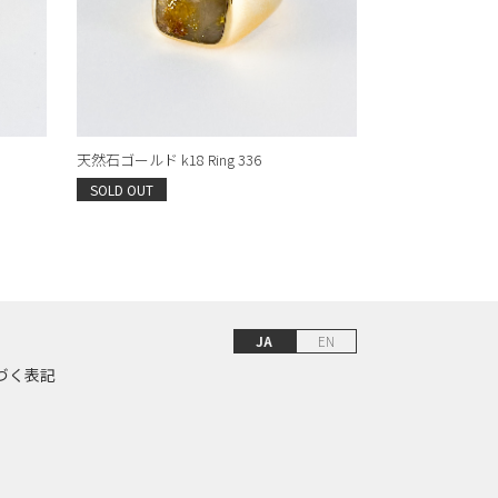
天然石ゴールド k18 Ring 336
SOLD OUT
JA
EN
づく表記