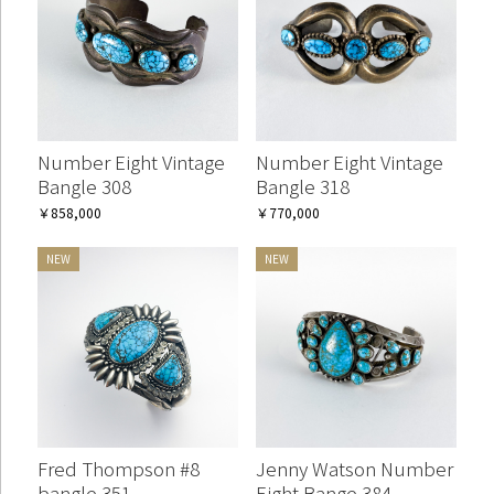
お買い物を続ける
カートへ進む
Number Eight Vintage
Number Eight Vintage
Bangle 308
Bangle 318
￥858,000
￥770,000
Fred Thompson #8
Jenny Watson Number
bangle 351
Eight Bange 384