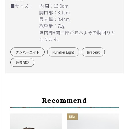
■サイズ：
内 周：13.9cm
開口部：3.1cm
最大幅：3.4cm
総重量：71g
※内周+開口部がおおよその腕回りと
なります｡
ナンバーエイト
Number Eight
Bracelet
会員限定
Recommend