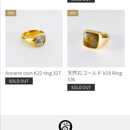
Ancient coin K22 ring 327
天然石ゴールド k18 Ring
336
SOLD OUT
SOLD OUT