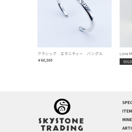
クラシック エタニティー バングル
Lone Mt
￥60,500
SOLD
SPEC
ITEM
MINE
ART