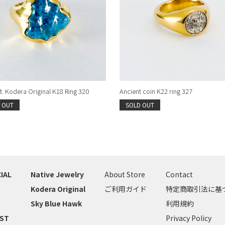
. Kodera Original K18 Ring 320
Ancient coin K22 ring 327
 OUT
SOLD OUT
IAL
Native Jewelry
About Store
Contact
Kodera Original
ご利用ガイド
特定商取引法に基
Sky Blue Hawk
利用規約
IST
Privacy Policy