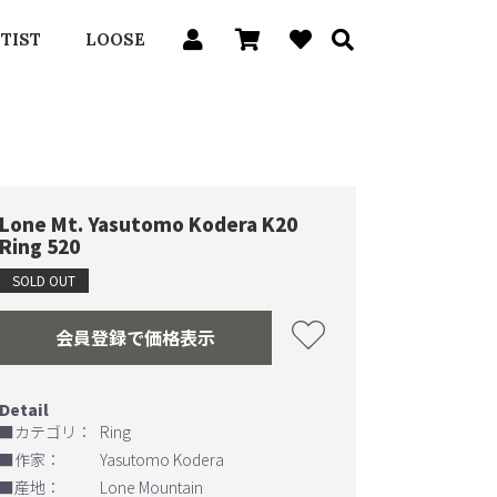
TIST
LOOSE
Lone Mt. Yasutomo Kodera K20
Ring 520
SOLD OUT
会員登録で価格表示
■カテゴリ：
Ring
■作家：
Yasutomo Kodera
■産地：
Lone Mountain