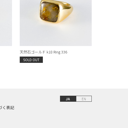
天然石ゴールド k18 Ring 336
SOLD OUT
JA
EN
づく表記