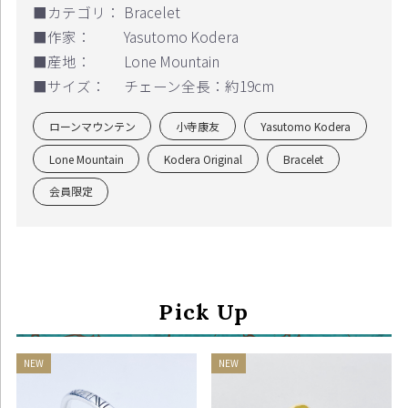
■カテゴリ：
Bracelet
■作家：
Yasutomo Kodera
■産地：
Lone Mountain
■サイズ：
チェーン全長：約19cm
ローンマウンテン
小寺康友
Yasutomo Kodera
Lone Mountain
Kodera Original
Bracelet
会員限定
Pick Up