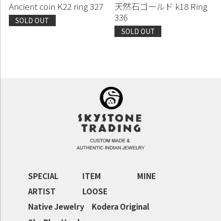
Ancient coin K22 ring 327
天然石ゴールド k18 Ring
336
SOLD OUT
SOLD OUT
SPECIAL
ITEM
MINE
ARTIST
LOOSE
Native Jewelry
Kodera Original