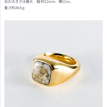
石の大きさは最大 縦 約12mm、横11m。
重さ約26.6ｇ