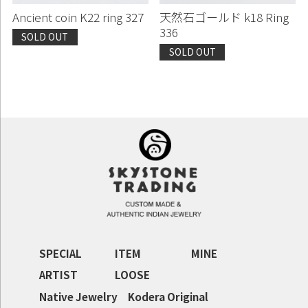
Ancient coin K22 ring 327
天然石ゴールド k18 Ring
336
SOLD OUT
SOLD OUT
SPECIAL
ITEM
MINE
ARTIST
LOOSE
Native Jewelry
Kodera Original