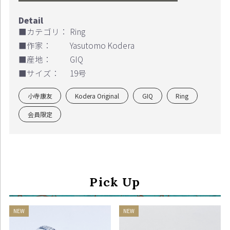
■カテゴリ：
Ring
■作家：
Yasutomo Kodera
■産地：
GIQ
■サイズ：
19号
小寺康友
Kodera Original
GIQ
Ring
会員限定
お買い物を続ける
カートへ進む
Pick Up