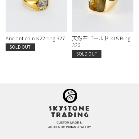
Ancient coin K22 ring 327
天然石ゴールド k18 Ring
336
SOLD OUT
SOLD OUT