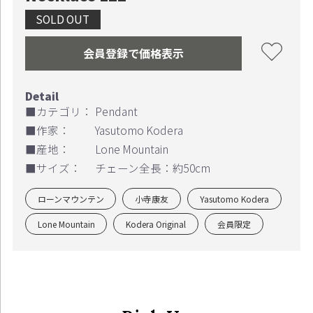
SOLD OUT
お買い物を続ける
カートへ進む
会員登録で価格表示
■カテゴリ：
Pendant
■作家：
Yasutomo Kodera
■産地：
Lone Mountain
■サイズ：
チェーン全長：約50cm
ローンマウンテン
小寺康友
Yasutomo Kodera
Lone Mountain
Kodera Original
会員限定