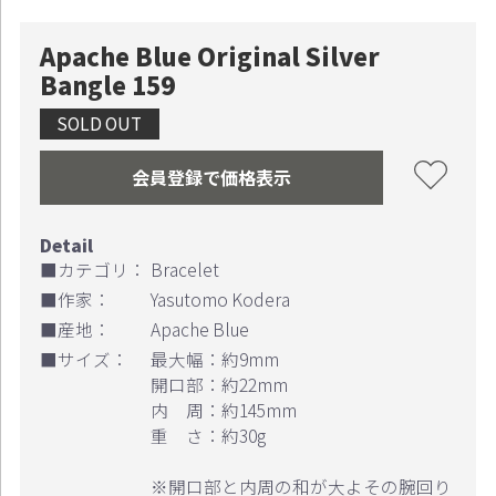
Apache Blue Original Silver
Bangle 159
SOLD OUT
会員登録で価格表示
■カテゴリ：
Bracelet
■作家：
Yasutomo Kodera
■産地：
Apache Blue
■サイズ：
最大幅：約9mm
開口部：約22mm
内 周：約145mm
お買い物を続ける
カートへ進む
重 さ：約30g
※開口部と内周の和が大よその腕回り