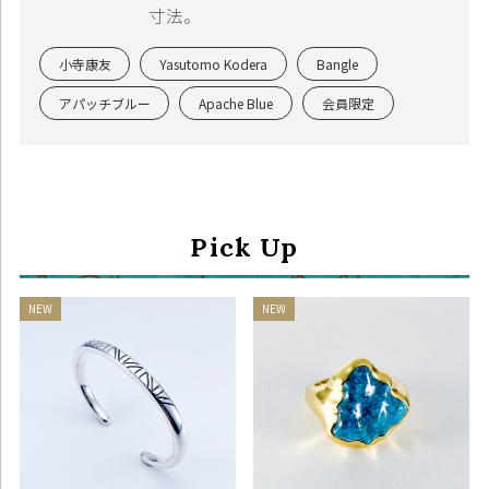
寸法。
小寺康友
Yasutomo Kodera
Bangle
アパッチブルー
Apache Blue
会員限定
Pick Up